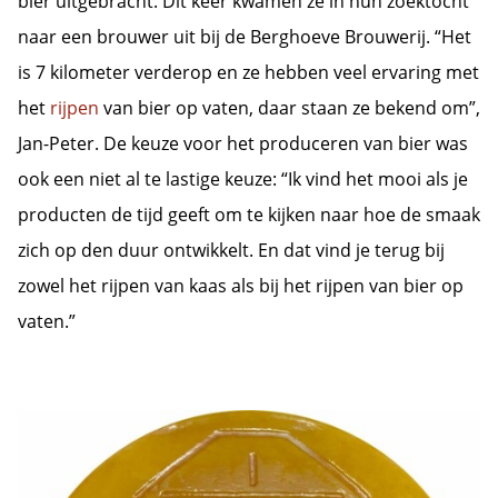
bier uitgebracht. Dit keer kwamen ze in hun zoektocht
 op de
naar een brouwer uit bij de Berghoeve Brouwerij. “Het
e. Hierdoor
is 7 kilometer verderop en ze hebben veel ervaring met
 website-
ren
het
rijpen
van bier op vaten, daar staan ze bekend om”,
nte
Jan-Peter. De keuze voor het produceren van bier was
enties
ook een niet al te lastige keuze: “Ik vind het mooi als je
gebaseerd
 gedrag van
producten de tijd geeft om te kijken naar hoe de smaak
ezoeker.
zich op den duur ontwikkelt. En dat vind je terug bij
zowel het rijpen van kaas als bij het rijpen van bier op
uren
vaten.”