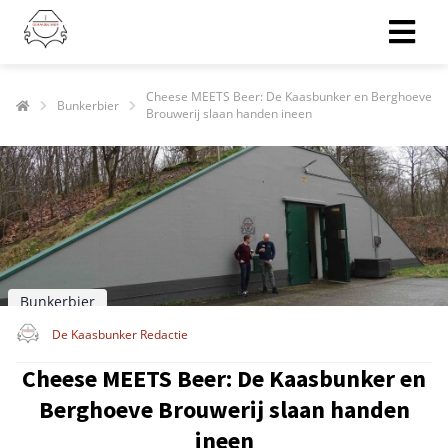
Cheese MEETS Beer: De Kaasbunker en Berghoeve
Bunkerbier
Brouwerij slaan handen ineen
ngen
erklaring
oneel
onele
s zijn
Bunkerbier
kelijk om
De Kaasbunker Redactie
bsite te
ken. Ze
Cheese MEETS Beer: De Kaasbunker en
 gebruikt
Berghoeve Brouwerij slaan handen
asisfuncties
der deze
ineen