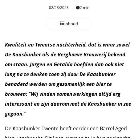
s kan de
02/23/2023
2 min
e niet
oneren.
Inhoud
ieken
ische
Kwaliteit en Twentse nuchterheid, dat is waar zowel
s worden
De Kaasbunker als de Berghoeve Brouwerij bekend
kt om
em
om staan. Jurgen en Geralda hoefden dan ook niet
tie te
lang na te denken toen zij door De Kaasbunker
elen over
benaderd werden om gezamenlijk een bier te
drag van
zoeker op
brouwen: “Wij vinden samenwerkingen altijd erg
site.
interessant en zijn daarom met de Kaasbunker in zee
ing
gegaan.”
ingcookies
De Kaasbunker Twente heeft eerder een Barrel Aged
 gebruikt
oekers te