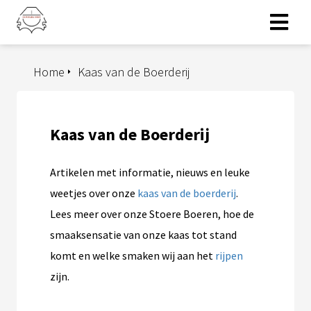
Home
Kaas van de Boerderij
ngen
erklaring
Kaas van de Boerderij
oneel
Artikelen met informatie, nieuws en leuke
onele
weetjes over onze
kaas van de boerderij
.
s zijn
Lees meer over onze Stoere Boeren, hoe de
kelijk om
smaaksensatie van onze kaas tot stand
bsite te
ken. Ze
komt en welke smaken wij aan het
rijpen
 gebruikt
zijn.
asisfuncties
der deze