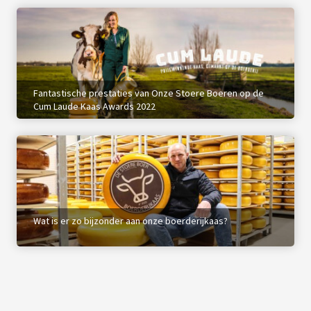
 op de
e. Hierdoor
 website-
ren
nte
Fantastische prestaties van Onze Stoere Boeren op de
enties
Cum Laude Kaas Awards 2022
gebaseerd
 gedrag van
ezoeker.
uren
Wat is er zo bijzonder aan onze boerderijkaas?