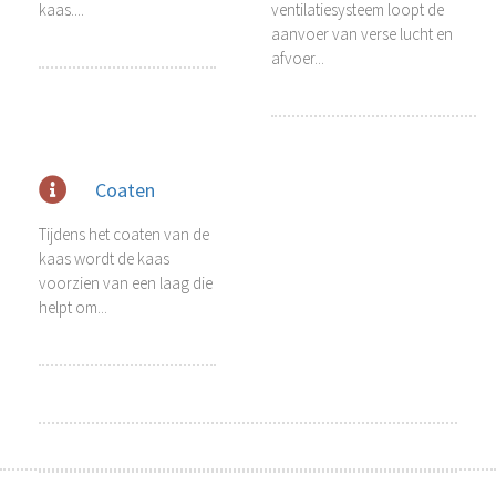
kaas....
ventilatiesysteem loopt de
 op de
aanvoer van verse lucht en
e. Hierdoor
afvoer...
 website-
ren
nte
enties
gebaseerd
Coaten
 gedrag van
ezoeker.
Tijdens het coaten van de
kaas wordt de kaas
voorzien van een laag die
uren
helpt om...