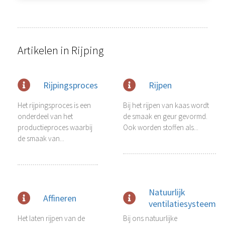
s kan de
e niet
oneren.
Artikelen in Rijping
ieken
ische
s worden
Rijpingsproces
Rijpen
kt om
em
Het rijpingsproces is een
Bij het rijpen van kaas wordt
tie te
onderdeel van het
de smaak en geur gevormd.
elen over
productieproces waarbij
Ook worden stoffen als...
drag van
de smaak van...
zoeker op
site.
ing
Natuurlijk
Affineren
ingcookies
ventilatiesysteem
 gebruikt
Het laten rijpen van de
Bij ons natuurlijke
oekers te