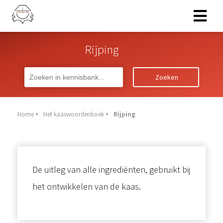
Rijping
ngen
erklaring
Zoeken
Home
Het kaaswoordenboek
Rijping
oneel
onele
s zijn
kelijk om
bsite te
De uitleg van alle ingrediënten, gebruikt bij
ken. Ze
het ontwikkelen van de kaas.
 gebruikt
asisfuncties
der deze