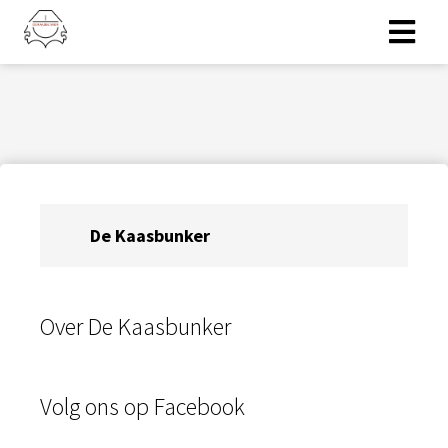
ngen
erklaring
De Kaasbunker
oneel
onele
s zijn
kelijk om
Over De Kaasbunker
bsite te
ken. Ze
 gebruikt
Volg ons op Facebook
asisfuncties
der deze