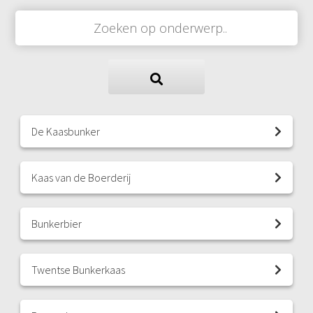
 op de
e. Hierdoor
 website-
ren
nte
enties
gebaseerd
 gedrag van
De Kaasbunker
ezoeker.
Kaas van de Boerderij
uren
Bunkerbier
Twentse Bunkerkaas